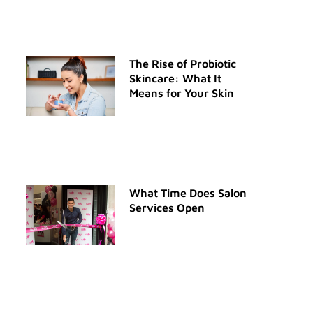
The Rise of Probiotic
Skincare: What It
Means for Your Skin
What Time Does Salon
Services Open