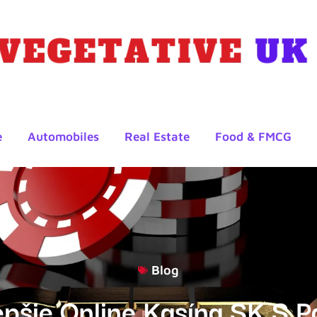
e
Automobiles
Real Estate
Food & FMCG
Blog
epšie Online Kasína SK S P