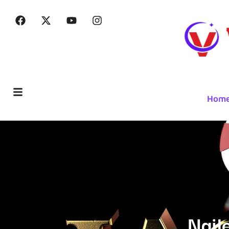
Hom
Najl