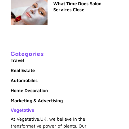
What Time Does Salon
Services Close
Categories
Travel
Real Estate
Automobiles
Home Decoration
Marketing & Advertising
Vegetative
At Vegetative.UK, we believe in the
transformative power of plants. Our