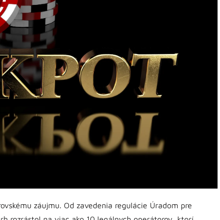
brovskému záujmu. Od zavedenia regulácie Úradom pre
h rozrástol na viac ako 10 legálnych operátorov, ktorí