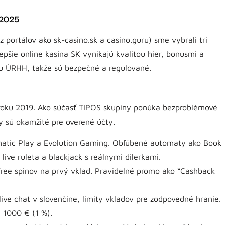
 2025
 portálov ako sk-casino.sk a casino.guru) sme vybrali tri
lepšie online kasína SK vynikajú kvalitou hier, bonusmi a
iu ÚRHH, takže sú bezpečné a regulované.
 roku 2019. Ako súčasť TIPOS skupiny ponúka bezproblémové
 sú okamžité pre overené účty.
matic Play a Evolution Gaming. Obľúbené automaty ako Book
live ruleta a blackjack s reálnymi dilerkami.
free spinov na prvý vklad. Pravidelné promo ako “Cashback
ive chat v slovenčine, limity vkladov pre zodpovedné hranie.
 1000 € (1 %).