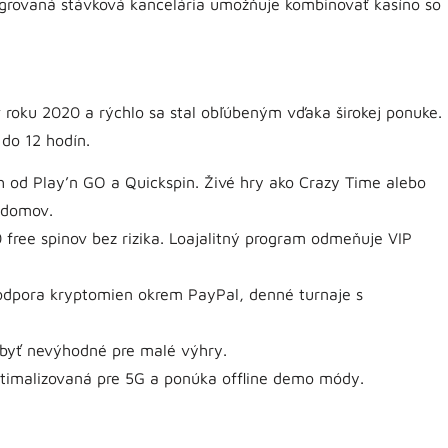
tegrovaná stávková kancelária umožňuje kombinovať kasíno so
 roku 2020 a rýchlo sa stal obľúbeným vďaka širokej ponuke.
do 12 hodín.
 od Play’n GO a Quickspin. Živé hry ako Crazy Time alebo
 domov.
free spinov bez rizika. Loajalitný program odmeňuje VIP
odpora kryptomien okrem PayPal, denné turnaje s
byť nevýhodné pre malé výhry.
ptimalizovaná pre 5G a ponúka offline demo módy.