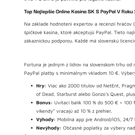
Top Najlepšie Online Kasína SK S PayPal V Roku
Na základe hodnotení expertov a recenzií hráčov (z
špičkové kasína, ktoré akceptujú PayPal. Tieto naj
zákazníckou podporou. Každé má slovenskú licenc
1. Fortuna Casino – Najlepší celkovo pre PayPal
Fortuna je jedným z lídrov na slovenskom trhu od
PayPal platby s minimálnym vkladom 10 €. Výbery
Hry:
Viac ako 2000 titulov od NetEnt, Prag
of Dead, Starburst alebo Gonzo’s Quest, plus 
Bonus:
Uvítací balík 100 % do 500 € + 100 
víkendy” vracajú až 10 % z prehier.
Výhody:
Mobilná app pre Android/iOS, 24/7 l
Nevýhody:
Občasné poplatky za výbery nad