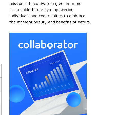
mission is to cultivate a greener, more
é
sustainable future by empowering
individuals and communities to embrace
the inherent beauty and benefits of nature.
é