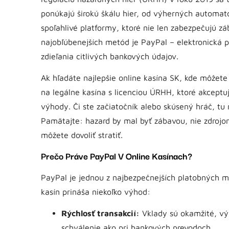
ponúkajú širokú škálu hier, od výherných automato
spoľahlivé platformy, ktoré nie len zabezpečujú zá
najobľúbenejších metód je PayPal – elektronická
zdieľania citlivých bankových údajov.
Ak hľadáte najlepšie online kasína SK, kde môžet
na legálne kasína s licenciou ÚRHH, ktoré akcept
výhody. Či ste začiatočník alebo skúsený hráč, tu
Pamätajte: hazard by mal byť zábavou, nie zdrojom 
môžete dovoliť stratiť.
Prečo Práve PayPal V Online Kasínach?
PayPal je jednou z najbezpečnejších platobných me
kasín prináša niekoľko výhod:
Rýchlosť transakcií:
Vklady sú okamžité, výb
schválenie ako pri bankových prevodoch.