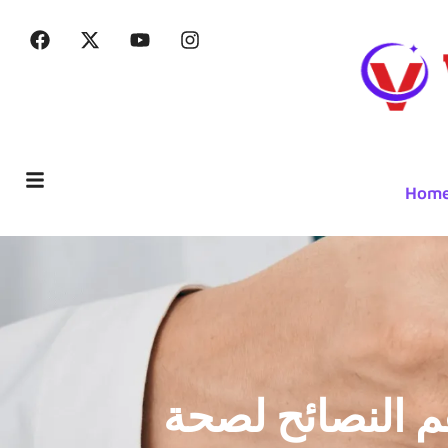
Hom
م النصائح لصحة