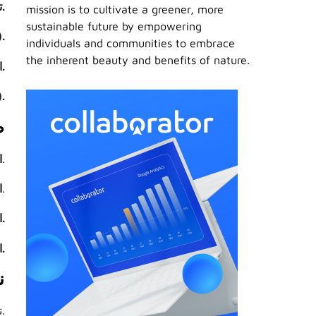
تحاليل الدم والبراز.
mission is to cultivate a greener, more
sustainable future by empowering
ال
individuals and communities to embrace
the inherent beauty and benefits of nature.
الأشعة المقطعية والموجات فوق الصوتية.
اخت
ط
مثل مضادات الحموضة، المضادات الحيوية، والأدوية المضادة للالتهاب.
ا
لعلاج النزيف أو إزالة الأورام الحميدة.
ا
التغذية العلاجية ومتابعة الحمية الغذائية.
الجراحة في حالات محددة مثل إزالة المرارة.
ن
تناول وجبات متوازنة وغنية بالألياف.