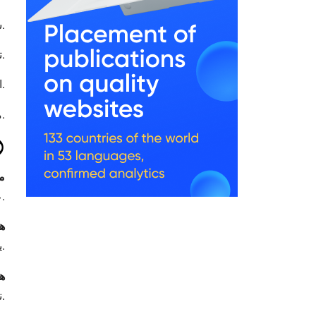
شرب كميات كافية من الماء.
تجنب التدخين والكحول.
الابتعاد عن الأطعمة المهيجة والحارة.
ممارسة الرياضة بانتظام.
ال
م
عند حدوث ألم مستمر في البطن، نزيف من الجهاز الهضمي، أو فقدان وزن غير مبرر.
ه
يتم عادة تحت تخدير خفيف ولا يشعر المريض بألم خلال الإجراء.
هل
نعم، باستخدام علاج مناسب بالمضادات الحيوية تحت إشراف الطبيب.